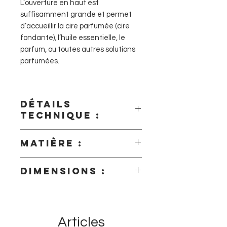
L’ouverture en haut est
suffisamment grande et permet
d’accueillir la cire parfumée (cire
fondante), l’huile essentielle, le
parfum, ou toutes autres solutions
parfumées.
Détails
technique :
Nos brûle-parfums doivent être
Matière :
utilisés avec des bougies chauffe-
plat de diamètre 4 cm et d’un temps
En céramique laquée.
de combustion de 4 heures
Dimensions :
maximum. La bougie doit répondre
aux normes en vigueurs. Veillez
- Diamètre: 9 cm.
également à respecter les
- Hauteur: 9 cm.
consignes de sécurités indiquées
Contenance : 35 ml
Articles
sur la bougie.